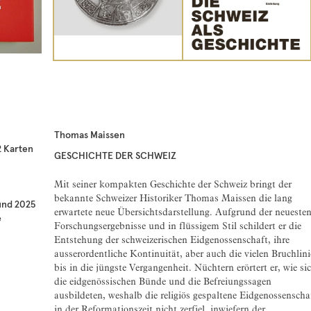
Thomas Maissen
2 Karten
GESCHICHTE DER SCHWEIZ
Mit seiner kompakten Geschichte der Schweiz bringt der
bekannte Schweizer Historiker Thomas Maissen die lang
und 2025
erwartete neue Übersichtsdarstellung. Aufgrund der neueste
e
Forschungsergebnisse und in flüssigem Stil schildert er die
Entstehung der schweizerischen Eidgenossenschaft, ihre
ausserordentliche Kontinuität, aber auch die vielen Bruchlin
bis in die jüngste Vergangenheit. Nüchtern erörtert er, wie si
die eidgenössischen Bünde und die Befreiungssagen
ausbildeten, weshalb die religiös gespaltene Eidgenossenscha
in der Reformationszeit nicht zerfiel, inwiefern der