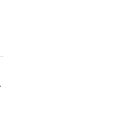
ht
e
e