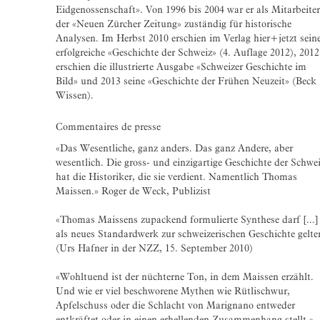
Eidgenossenschaft». Von 1996 bis 2004 war er als Mitarbeiter
der «Neuen Zürcher Zeitung» zuständig für historische
Analysen. Im Herbst 2010 erschien im Verlag hier+jetzt sein
erfolgreiche «Geschichte der Schweiz» (4. Auflage 2012), 2012
erschien die illustrierte Ausgabe «Schweizer Geschichte im
Bild» und 2013 seine «Geschichte der Frühen Neuzeit» (Beck
Wissen).
Commentaires de presse
«Das Wesentliche, ganz anders. Das ganz Andere, aber
wesentlich. Die gross- und einzigartige Geschichte der Schwe
hat die Historiker, die sie verdient. Namentlich Thomas
Maissen.» Roger de Weck, Publizist
«Thomas Maissens zupackend formulierte Synthese darf [...]
als neues Standardwerk zur schweizerischen Geschichte gelte
(Urs Hafner in der NZZ, 15. September 2010)
«Wohltuend ist der nüchterne Ton, in dem Maissen erzählt.
Und wie er viel beschworene Mythen wie Rütlischwur,
Apfelschuss oder die Schlacht von Marignano entweder
entkräftet oder in einen erhellenden Zusammenhang stellt.»