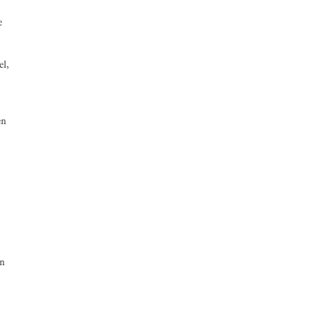
e
el,
en
on