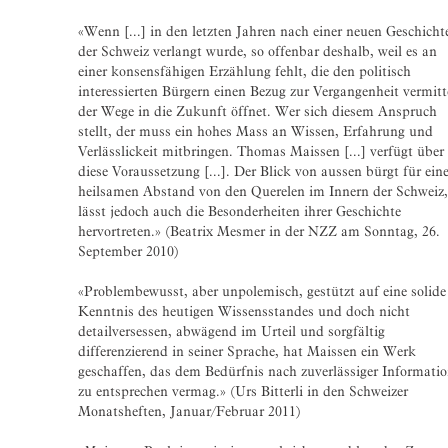
«Wenn [...] in den letzten Jahren nach einer neuen Geschicht
der Schweiz verlangt wurde, so offenbar deshalb, weil es an
einer konsensfähigen Erzählung fehlt, die den politisch
interessierten Bürgern einen Bezug zur Vergangenheit vermitt
der Wege in die Zukunft öffnet. Wer sich diesem Anspruch
stellt, der muss ein hohes Mass an Wissen, Erfahrung und
Verlässlickeit mitbringen. Thomas Maissen [...] verfügt über
diese Voraussetzung [...]. Der Blick von aussen bürgt für ein
heilsamen Abstand von den Querelen im Innern der Schweiz,
lässt jedoch auch die Besonderheiten ihrer Geschichte
hervortreten.» (Beatrix Mesmer in der NZZ am Sonntag, 26.
September 2010)
«Problembewusst, aber unpolemisch, gestützt auf eine solide
Kenntnis des heutigen Wissensstandes und doch nicht
detailversessen, abwägend im Urteil und sorgfältig
differenzierend in seiner Sprache, hat Maissen ein Werk
geschaffen, das dem Bedürfnis nach zuverlässiger Informati
zu entsprechen vermag.» (Urs Bitterli in den Schweizer
Monatsheften, Januar/Februar 2011)