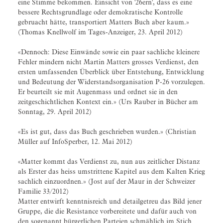
eine Stimme bekommen. Einsicht von '26ern', dass es eine
bessere Rechtsgrundlage oder demokratische Kontrolle
gebruacht hätte, transportiert Matters Buch aber kaum.»
(Thomas Knellwolf im Tages-Anzeiger, 23. April 2012)
«Dennoch: Diese Einwände sowie ein paar sachliche kleinere
Fehler mindern nicht Martin Matters grosses Verdienst, den
ersten umfassenden Überblick über Entstehung, Entwicklung
und Bedeutung der Widerstandsorganisation P-26 vorzulegen.
Er beurteilt sie mit Augenmass und ordnet sie in den
zeitgeschichtlichen Kontext ein.» (Urs Rauber in Bücher am
Sonntag, 29. April 2012)
«Es ist gut, dass das Buch geschrieben wurden.» (Christian
Müller auf InfoSperber, 12. Mai 2012)
«Matter kommt das Verdienst zu, nun aus zeitlicher Distanz
als Erster das heiss umstrittene Kapitel aus dem Kalten Krieg
sachlich einzuordnen.» (Jost auf der Maur in der Schweizer
Familie 33/2012)
Matter entwirft kenntnisreich und detailgetreu das Bild jener
Gruppe, die die Resistance vorbereitete und dafür auch von
den sogenannt bürgerlichen Parteien schmählich im Stich