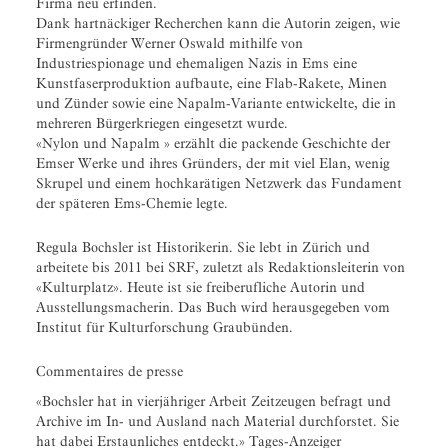
Firma neu erfinden.
Dank hartnäckiger Recherchen kann die Autorin zeigen, wie
Firmengründer Werner Oswald mithilfe von
Industriespionage und ehemaligen Nazis in Ems eine
Kunstfaserproduktion aufbaute, eine Flab-Rakete, Minen
und Zünder sowie eine Napalm-Variante entwickelte, die in
mehreren Bürgerkriegen eingesetzt wurde.
«Nylon und Napalm » erzählt die packende Geschichte der
Emser Werke und ihres Gründers, der mit viel Elan, wenig
Skrupel und einem hochkarätigen Netzwerk das Fundament
der späteren Ems-Chemie legte.
Regula Bochsler ist Historikerin. Sie lebt in Zürich und
arbeitete bis 2011 bei SRF, zuletzt als Redaktionsleiterin von
«Kulturplatz». Heute ist sie freiberufliche Autorin und
Ausstellungsmacherin. Das Buch wird herausgegeben vom
Institut für Kulturforschung Graubünden.
Commentaires de presse
«Bochsler hat in vierjähriger Arbeit Zeitzeugen befragt und
Archive im In- und Ausland nach Material durchforstet. Sie
hat dabei Erstaunliches entdeckt.» Tages-Anzeiger