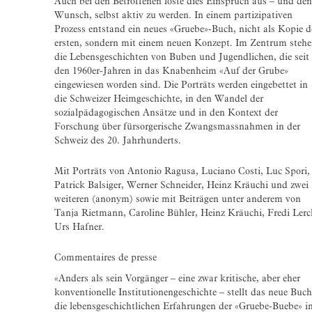
Auch bei den Betroffenen löste dies Einspruch aus – und den
Wunsch, selbst aktiv zu werden. In einem partizipativen
Prozess entstand ein neues «Gruebe»-Buch, nicht als Kopie d
ersten, sondern mit einem neuen Konzept. Im Zentrum steh
die Lebensgeschichten von Buben und Jugendlichen, die seit
den 1960er-Jahren in das Knabenheim «Auf der Grube»
eingewiesen worden sind. Die Porträts werden eingebettet in
die Schweizer Heimgeschichte, in den Wandel der
sozialpädagogischen Ansätze und in den Kontext der
Forschung über fürsorgerische Zwangsmassnahmen in der
Schweiz des 20. Jahrhunderts.
Mit Porträts von Antonio Ragusa, Luciano Costi, Luc Spori,
Patrick Balsiger, Werner Schneider, Heinz Kräuchi und zwei
weiteren (anonym) sowie mit Beiträgen unter anderem von
Tanja Rietmann, Caroline Bühler, Heinz Kräuchi, Fredi Lerc
Urs Hafner.
Commentaires de presse
«Anders als sein Vorgänger – eine zwar kritische, aber eher
konventionelle Institutionengeschichte – stellt das neue Buch
die lebensgeschichtlichen Erfahrungen der «Gruebe-Buebe» i