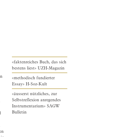
«faktenreiches Buch, das sich
bestens liest» UZH-Magazin
en
«methodisch fundierter
Essay» H-Soz-Kult
«äusserst nützliches, zur
Selbstreflexion anregendes
h
Instrumentarium» SAGW
Bulletin
d
n
en