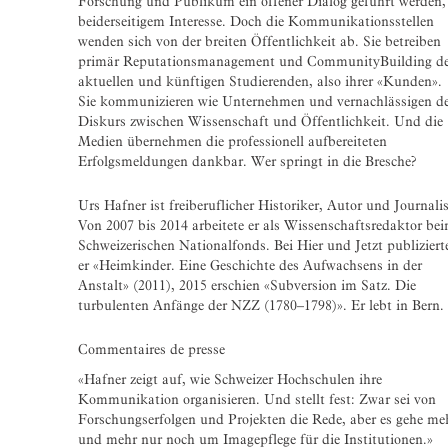
Forschung und Publikum ein offener Dialog geführt werden,
beiderseitigem Interesse. Doch die Kommunikationsstellen
wenden sich von der breiten Öffentlichkeit ab. Sie betreiben
primär Reputationsmanagement und Community­Building de
aktuellen und künftigen Studierenden, also ihrer «Kunden».
Sie kommunizieren wie Unternehmen und vernachlässigen d
Diskurs zwischen Wissenschaft und Öffentlichkeit. Und die
Medien übernehmen die professionell aufbereiteten
Erfolgsmeldungen dankbar. Wer springt in die Bresche?
Urs Hafner ist freiberuflicher Historiker, Autor und Journalis
Von 2007 bis 2014 arbeitete er als Wissenschaftsredaktor be
Schweizerischen Nationalfonds. Bei Hier und Jetzt publiziert
er «Heimkinder. Eine Geschichte des Aufwachsens in der
Anstalt» (2011), 2015 erschien «Subversion im Satz. Die
turbulenten Anfänge der NZZ (1780–1798)». Er lebt in Bern.
Commentaires de presse
«Hafner zeigt auf, wie Schweizer Hochschulen ihre
Kommunikation organisieren. Und stellt fest: Zwar sei von
Forschungserfolgen und Projekten die Rede, aber es gehe me
und mehr nur noch um Imagepflege für die Institutionen.»