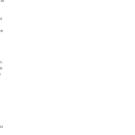
 in
r
en
t.
im
e
hr