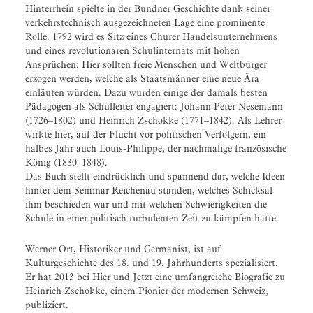
Hinterrhein spielte in der Bündner Geschichte dank seiner
verkehrstechnisch ausgezeichneten Lage eine prominente
Rolle. 1792 wird es Sitz eines Churer Handelsunternehmens
und eines revolutionären Schulinternats mit hohen
Ansprüchen: Hier sollten freie Menschen und Weltbürger
erzogen werden, welche als Staatsmänner eine neue Ära
einläuten würden. Dazu wurden einige der damals besten
Pädagogen als Schulleiter engagiert: Johann Peter Nesemann
(1726–1802) und Heinrich Zschokke (1771–1842). Als Lehrer
wirkte hier, auf der Flucht vor politischen Verfolgern, ein
halbes Jahr auch Louis-Philippe, der nachmalige französische
König (1830–1848).
Das Buch stellt eindrücklich und spannend dar, welche Ideen
hinter dem Seminar Reichenau standen, welches Schicksal
ihm beschieden war und mit welchen Schwierigkeiten die
Schule in einer politisch turbulenten Zeit zu kämpfen hatte.
Werner Ort, Historiker und Germanist, ist auf
Kulturgeschichte des 18. und 19. Jahrhunderts spezialisiert.
Er hat 2013 bei Hier und Jetzt eine umfangreiche Biografie zu
Heinrich Zschokke, einem Pionier der modernen Schweiz,
publiziert.