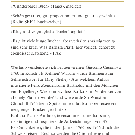
«Wunderbares Buch» (Tages-Anzeiger)
«Schön gestaltet, gut proportioniert und gut ausgewählt.»
(Radio SRF 1 Buchzeichen)
«Klug und vergnüglich» (Bieler Tagblatt)
«Es gibt viele kluge Bücher, aber verhältnismässig wenige
sind sehr klug. Was Barbara Piatti hier vorlegt, gehört zu
ebendieser Kategorie.» FAZ
Weshalb verkleidete sich Frauenverehrer Giacomo Casanova
1760 in Zürich als Kellner? Warum wurde Brunnen zum
Sehnsuchtsort für Mary Shelley? Aus welchem Anlass
musizierte Felix Mendelssohn-Bartholdy mit den Mönchen
von Engelberg? Wie kam es, dass Kafka zum Vordenker von
«Lonely Planet» wurde? Und wie wurde Sir Winston
Churchill 1946 beim Spätsommerurlaub am Genfersee vor
neugierigen Blicken geschützt?
Barbara Piattis Anthologie versammelt unterhaltsame,
tiefsinnige und inspirierende Aufzeichnungen von 35
Persönlichkeiten, die in den Jahren 1760 bis 1946 durch die
Schweiz reisten. Ergänzt werden die Originaltexte und