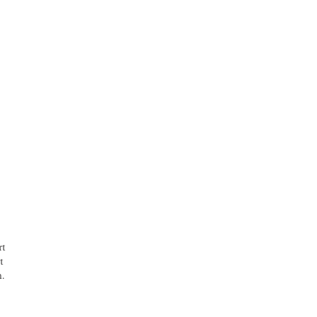
rt
t
n.