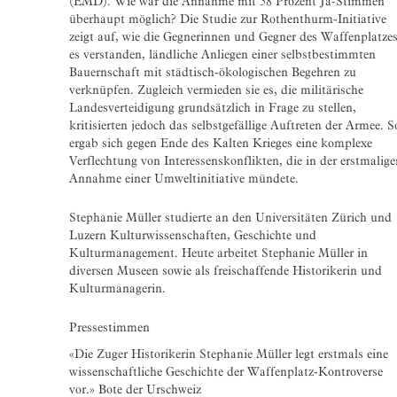
(EMD). Wie war die Annahme mit 58 Prozent Ja-Stimmen
überhaupt möglich? Die Studie zur Rothenthurm-Initiative
zeigt auf, wie die Gegnerinnen und Gegner des Waffenplatze
es verstanden, ländliche Anliegen einer selbstbestimmten
Bauernschaft mit städtisch-ökologischen Begehren zu
verknüpfen. Zugleich vermieden sie es, die militärische
Landesverteidigung grundsätzlich in Frage zu stellen,
kritisierten jedoch das selbstgefällige Auftreten der Armee. S
ergab sich gegen Ende des Kalten Krieges eine komplexe
Verflechtung von Interessenskonflikten, die in der erstmalige
Annahme einer Umweltinitiative mündete.
Stephanie Müller studierte an den Universitäten Zürich und
Luzern Kulturwissenschaften, Geschichte und
Kulturmanagement. Heute arbeitet Stephanie Müller in
diversen Museen sowie als freischaffende Historikerin und
Kulturmanagerin.
Pressestimmen
«Die Zuger Historikerin Stephanie Müller legt erstmals eine
wissenschaftliche Geschichte der Waffenplatz-Kontroverse
vor.» Bote der Urschweiz