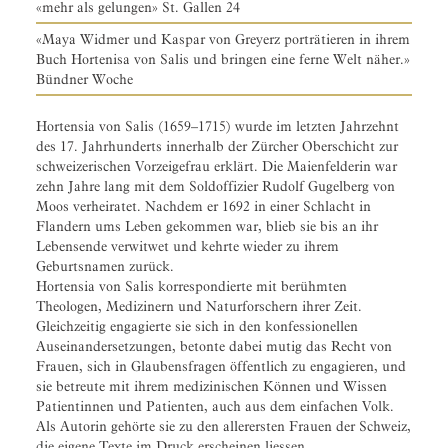
«mehr als gelungen» St. Gallen 24
«Maya Widmer und Kaspar von Greyerz porträtieren in ihrem
Buch Hortenisa von Salis und bringen eine ferne Welt näher.»
Bündner Woche
Hortensia von Salis (1659–1715) wurde im letzten Jahrzehnt
des 17. Jahrhunderts innerhalb der Zürcher Oberschicht zur
schweizerischen Vorzeigefrau erklärt. Die Maienfelderin war
zehn Jahre lang mit dem Soldoffizier Rudolf Gugelberg von
Moos verheiratet. Nachdem er 1692 in einer Schlacht in
Flandern ums Leben gekommen war, blieb sie bis an ihr
Lebensende verwitwet und kehrte wieder zu ihrem
Geburtsnamen zurück.
Hortensia von Salis korrespondierte mit berühmten
Theologen, Medizinern und Naturforschern ihrer Zeit.
Gleichzeitig engagierte sie sich in den konfessionellen
Auseinandersetzungen, betonte dabei mutig das Recht von
Frauen, sich in Glaubensfragen öffentlich zu engagieren, und
sie betreute mit ihrem medizinischen Können und Wissen
Patientinnen und Patienten, auch aus dem einfachen Volk.
Als Autorin gehörte sie zu den allerersten Frauen der Schweiz,
die eigene Texte im Druck erscheinen liessen.