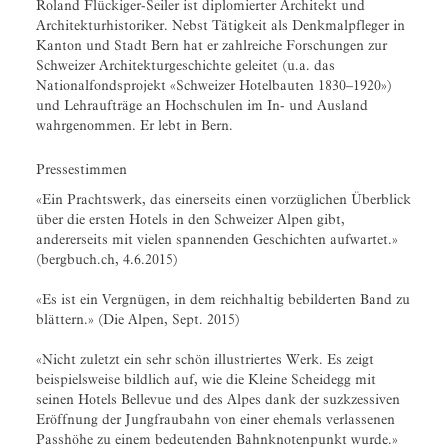
Roland Flückiger-Seiler ist diplomierter Architekt und
Architekturhistoriker. Nebst Tätigkeit als Denkmalpfleger in
Kanton und Stadt Bern hat er zahlreiche Forschungen zur
Schweizer Architekturgeschichte geleitet (u.a. das
Nationalfondsprojekt «Schweizer Hotelbauten 1830–1920»)
und Lehraufträge an Hochschulen im In- und Ausland
wahrgenommen. Er lebt in Bern.
Pressestimmen
«Ein Prachtswerk, das einerseits einen vorzüglichen Überblick
über die ersten Hotels in den Schweizer Alpen gibt,
andererseits mit vielen spannenden Geschichten aufwartet.»
(bergbuch.ch, 4.6.2015)
«Es ist ein Vergnügen, in dem reichhaltig bebilderten Band zu
blättern.» (Die Alpen, Sept. 2015)
«Nicht zuletzt ein sehr schön illustriertes Werk. Es zeigt
beispielsweise bildlich auf, wie die Kleine Scheidegg mit
seinen Hotels Bellevue und des Alpes dank der suzkzessiven
Eröffnung der Jungfraubahn von einer ehemals verlassenen
Passhöhe zu einem bedeutenden Bahnknotenpunkt wurde.»